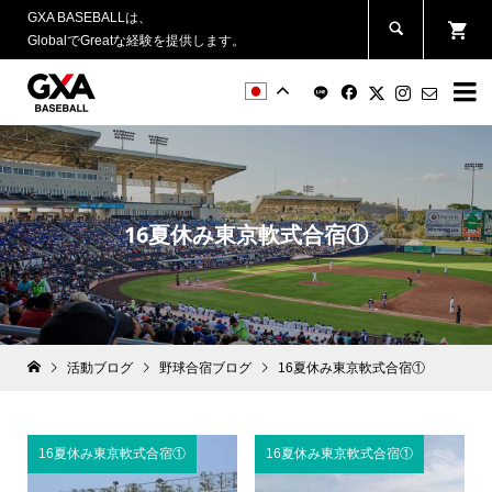
GXA BASEBALLは、
GlobalでGreatな経験を提供します。


16夏休み東京軟式合宿①
活動ブログ
野球合宿ブログ
16夏休み東京軟式合宿①
16夏休み東京軟式合宿①
16夏休み東京軟式合宿①