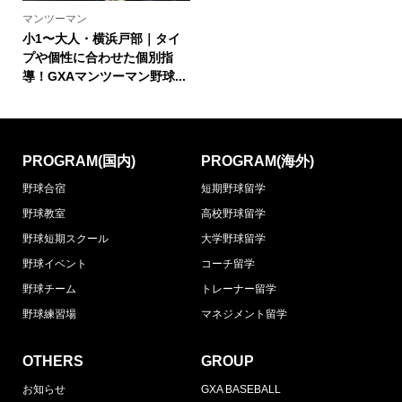
マンツーマン
小1〜大人・横浜戸部｜タイ
プや個性に合わせた個別指
導！GXAマンツーマン野球...
PROGRAM(国内)
PROGRAM(海外)
野球合宿
短期野球留学
野球教室
高校野球留学
野球短期スクール
大学野球留学
野球イベント
コーチ留学
野球チーム
トレーナー留学
野球練習場
マネジメント留学
OTHERS
GROUP
お知らせ
GXA BASEBALL