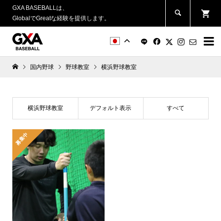
GXA BASEBALLは、
GlobalでGreatな経験を提供します。


国内野球
野球教室
横浜野球教室
横浜野球教室
デフォルト表示
すべて
募集中