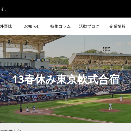
ます。
外野球
お知らせ
特集コラム
活動ブログ
企業情報
13春休み東京軟式合宿