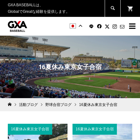
GXA BASEBALLは、
GlobalでGreatな経験を提供します。


16夏休み東京女子合宿
活動ブログ
野球合宿ブログ
16夏休み東京女子合宿
16夏休み東京女子合宿
16夏休み東京女子合宿