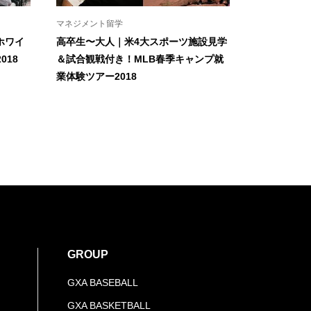
マネジメント留学
ホワイ
高卒生〜大人｜米4大スポーツ施設見学
018
＆試合観戦付き！MLB春季キャンプ就
業体験ツアー2018
GROUP
GXA BASEBALL
GXA BASKETBALL