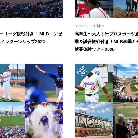
マネジメント留学
ーリーグ観戦付き！ MLBエンゼ
高卒生〜大人｜米プロスポーツ
Aインターンシップ2024
学＆試合観戦付き！MLB春季キ
就業体験ツアー2020
S
L
D
O
U
O
T