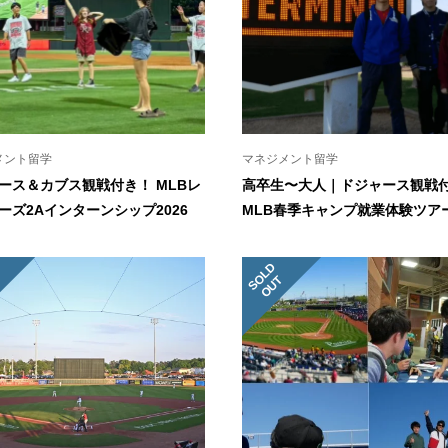
メント留学
マネジメント留学
ース＆カブス観戦付き！ MLBレ
高卒生〜大人｜ドジャース観戦
ーズ2Aインターンシップ2026
MLB春季キャンプ就業体験ツアー
S
L
D
O
U
O
T