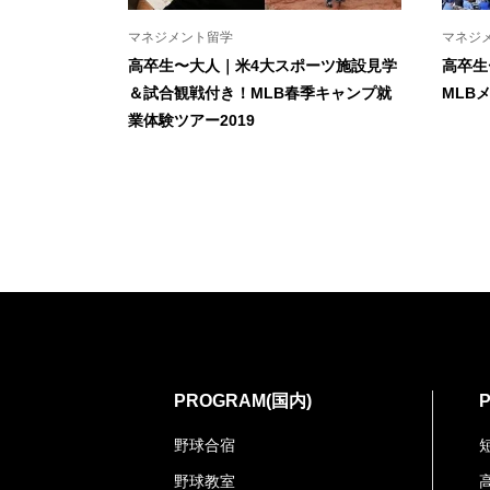
マネジメント留学
マネジ
高卒生〜大人｜米4大スポーツ施設見学
高卒生
＆試合観戦付き！MLB春季キャンプ就
MLB
業体験ツアー2019
PROGRAM(国内)
野球合宿
野球教室