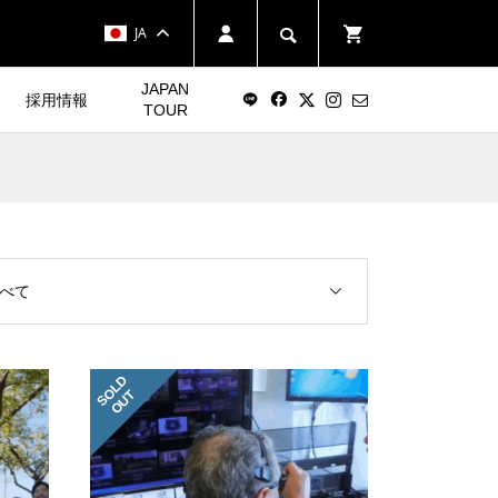
JA
JAPAN
採用情報
TOUR
べて
S
L
D
O
U
O
T