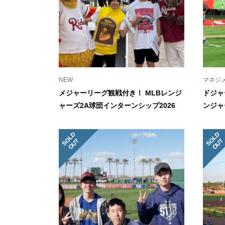
NEW
マネジ
メジャーリーグ観戦付き！ MLBレンジ
ドジャ
ャーズ2A球団インターンシップ2026
ンジャ
S
L
D
O
U
S
L
D
O
U
O
T
O
T