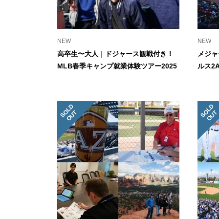
NEW
NEW
高卒生〜大人｜ドジャース観戦付き！
メジャ
MLB春季キャンプ就業体験ツアー2025
ルス2
S
L
D
O
U
S
L
D
O
U
O
T
O
T