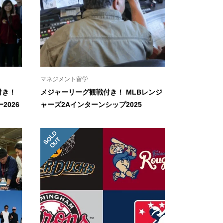
マネジメント留学
付き！
メジャーリーグ観戦付き！ MLBレンジ
2026
ャーズ2Aインターンシップ2025
S
L
D
O
U
O
T