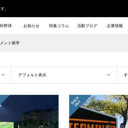
ます。
外野球
お知らせ
特集コラム
活動ブログ
企業情報
メント留学
デフォルト表示
す
S
L
D
O
U
O
T