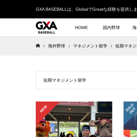
GXA BASEBALLは、GlobalでGreatな経験を提供し
HOME
国内野球
海
海外野球
マネジメント留学
短期マネジ
短期マネジメント留学
S
L
D
O
U
NEW
O
T