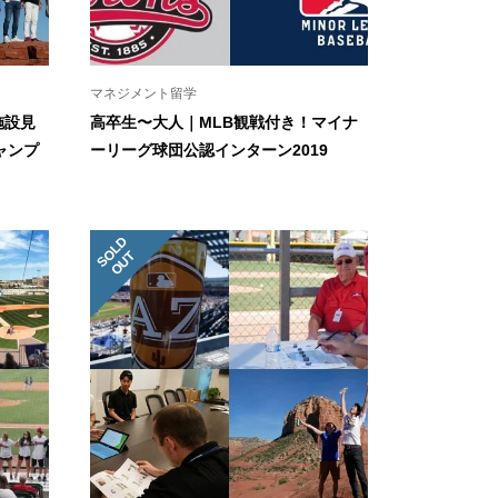
マネジメント留学
施設見
高卒生〜大人｜MLB観戦付き！マイナ
ャンプ
ーリーグ球団公認インターン2019
S
L
D
O
U
O
T