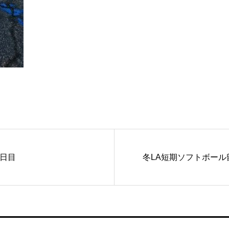
6日目
冬LA短期ソフトボール留