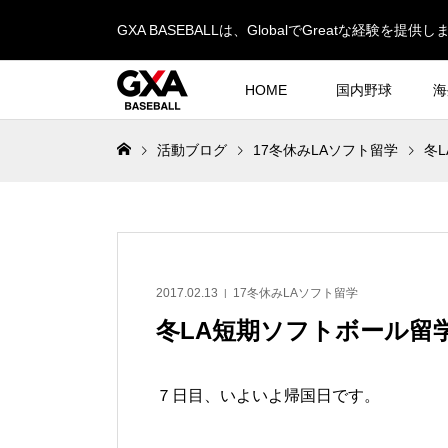
GXA BASEBALLは、GlobalでGreatな経験を提供し
HOME
国内野球
海
活動ブログ
17冬休みLAソフト留学
冬
2017.02.13
17冬休みLAソフト留学
冬LA短期ソフトボール留
７日目、いよいよ帰国日です。