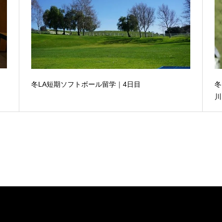
冬LA短期ソフトボール留学｜4日目
冬
川