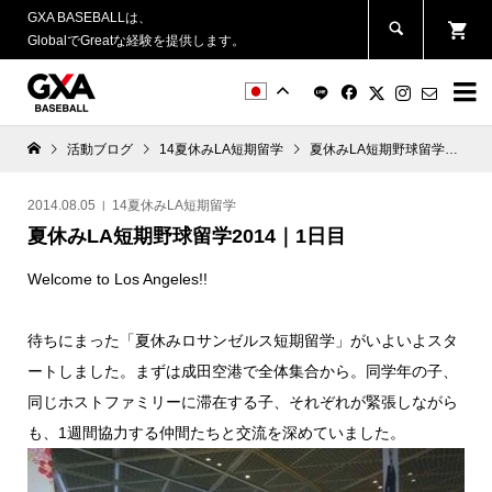
GXA BASEBALLは、
GlobalでGreatな経験を提供します。


活動ブログ
14夏休みLA短期留学
夏休みLA短期野球留学2014｜1日目
2014.08.05
14夏休みLA短期留学
夏休みLA短期野球留学2014｜1日目
Welcome to Los Angeles!!
待ちにまった「夏休みロサンゼルス短期留学」がいよいよスタ
ートしました。まずは成田空港で全体集合から。同学年の子、
同じホストファミリーに滞在する子、それぞれが緊張しながら
も、1週間協力する仲間たちと交流を深めていました。