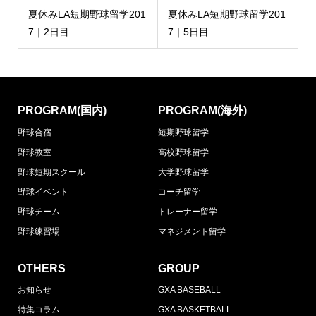
夏休みLA短期野球留学201
夏休みLA短期野球留学201
7｜2日目
7｜5日目
PROGRAM(国内)
PROGRAM(海外)
野球合宿
短期野球留学
野球教室
高校野球留学
野球短期スクール
大学野球留学
野球イベント
コーチ留学
野球チーム
トレーナー留学
野球練習場
マネジメント留学
OTHERS
GROUP
お知らせ
GXA BASEBALL
特集コラム
GXA BASKETBALL