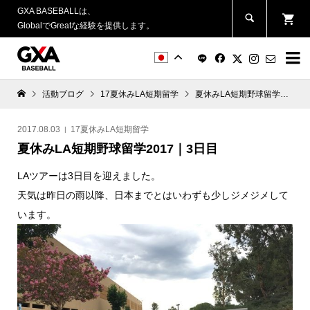
GXA BASEBALLは、
GlobalでGreatな経験を提供します。


活動ブログ
17夏休みLA短期留学
夏休みLA短期野球留学2017｜3日目
2017.08.03
17夏休みLA短期留学
夏休みLA短期野球留学2017｜3日目
LAツアーは3日目を迎えました。
天気は昨日の雨以降、日本までとはいわずも少しジメジメして
います。