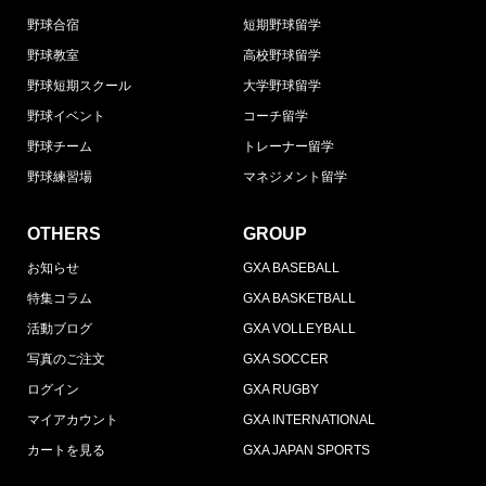
野球合宿
短期野球留学
野球教室
高校野球留学
野球短期スクール
大学野球留学
野球イベント
コーチ留学
野球チーム
トレーナー留学
野球練習場
マネジメント留学
OTHERS
GROUP
お知らせ
GXA BASEBALL
特集コラム
GXA BASKETBALL
活動ブログ
GXA VOLLEYBALL
写真のご注文
GXA SOCCER
ログイン
GXA RUGBY
マイアカウント
GXA INTERNATIONAL
カートを見る
GXA JAPAN SPORTS