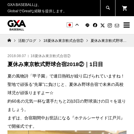
GXA BASEBALLは、
GlobalでGreatな経験を提供します。


活動ブログ
18夏休み東京軟式合宿②
夏休み東京軟式野球合宿2018②｜1日目
2018.08.07
18夏休み東京軟式合宿②
夏休み東京軟式野球合宿2018②｜1日目
夏の風物詩「甲子園」で連日熱戦が繰り広げられていますね！
聖地で頑張る“先輩”に負けじと、夏休み野球合宿で未来の高校
球児が頑張りますよー☆
約60名の元気一杯な選手たちと2泊3日の野球漬けの日々を送り
ましょう。
まずは、合宿期間中お世話になる『ホテルシーサイド江戸川』
で開催式です。