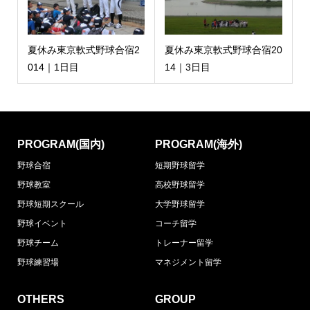
夏休み東京軟式野球合宿2
夏休み東京軟式野球合宿20
014｜1日目
14｜3日目
PROGRAM(国内)
PROGRAM(海外)
野球合宿
短期野球留学
野球教室
高校野球留学
野球短期スクール
大学野球留学
野球イベント
コーチ留学
野球チーム
トレーナー留学
野球練習場
マネジメント留学
OTHERS
GROUP