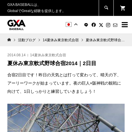
GXA BASEBALLは、
GlobalでGreatな経験を提供します。


活動ブログ
14夏休み東京軟式合宿
夏休み東京軟式野球合宿2014｜2日目
2014.08.14
14夏休み東京軟式合宿
夏休み東京軟式野球合宿2014｜2日目
合宿2日目です！昨日の天気とは打って変わって、晴天の下、
アーリーワークが始まっています。夜の巨人×阪神戦の観戦に
向けて、1日しっかりと練習していきましょう！