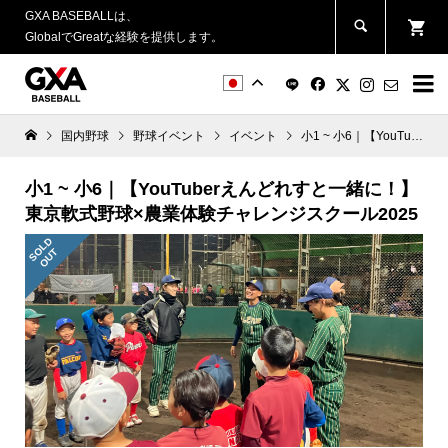
GXA BASEBALLは、
GlobalでGreatな経験を提供します。


国内野球
野球イベント
イベント
小1 ~ 小6｜【YouTuberえんどれすと一緒に！】東京軟式野球×農業体験チャレンジスクール2025
小1 ~ 小6｜【YouTuberえんどれすと一緒に！】
東京軟式野球×農業体験チャレンジスクール2025
S
L
D
O
U
O
T