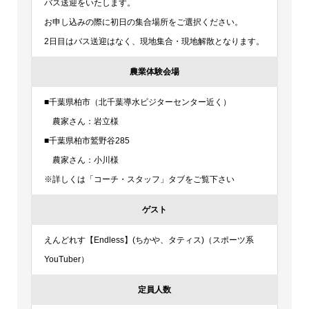
バス送迎をいたします。
お申し込みの際に初日の集合場所をご選択ください。
2日目はバス送迎はなく、現地集合・現地解散となります。
農業体験会場
■千葉県柏市（北千葉導水ビジターセンター近く）
農家さん：岩立様
■千葉県柏市鷲野谷285
農家さん：小川様
※詳しくは「コーチ・スタッフ」タブをご覧下さい
ゲスト
えんどれす【Endless】(ちかや、タティス)（スポーツ系
YouTuber）
定員人数