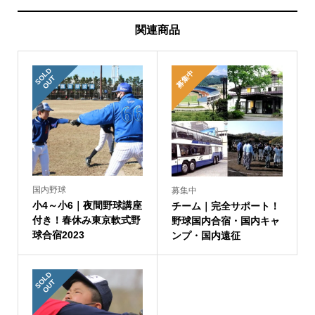
関連商品
S
L
D
O
U
募集中
O
T
国内野球
募集中
小4～小6｜夜間野球講座
チーム｜完全サポート！
付き！春休み東京軟式野
野球国内合宿・国内キャ
球合宿2023
ンプ・国内遠征
S
L
D
O
U
O
T