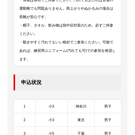
・長靴は各自でご持参ください。汚れてもよければ普通の
運動靴でも問題ありません。雨上がりやぬかるみの場合は
長靴が安心です。
・帽子、タオル、飲み物は熱中症対策のため、必ずご持参
ください。
・動きやすく汚れてもいい格好でご参加ください。可能で
あれば、練習用ユニフォーム(汚れても可)での参加を推奨し
ます。
申込状況
1
小3
神奈川
男子
2
小3
東京
男子
3
小5
千葉
男子