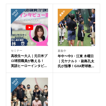
S
L
D
O
U
募集中
O
T
セミナー
募集中
高校生〜大人｜元日米プ
年中〜中3・江東 木曜日
ロ球団職員が教える！
｜元ヤクルト・副島孔太
英語ヒーローインタビ...
氏が指導！GXA野球教...
S
L
D
O
U
O
T