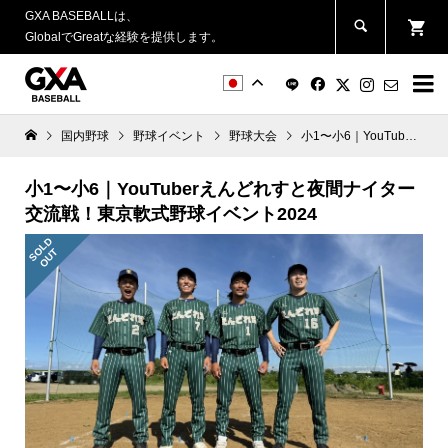
GXA BASEBALLは、
GlobalでGreatな経験を提供します。


国内野球
野球イベント
野球大会
小1〜小6｜YouTuberえんどれすと夜間ナイター交流戦！東京軟式野球イベント2024
小1〜小6｜YouTuberえんどれすと夜間ナイター
交流戦！東京軟式野球イベント2024
S
L
D
O
U
O
T