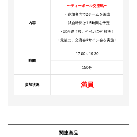
〜ティーボール交流戦〜
・参加者内で2チームを編成
内容
・試合時間は1.5時間を予定
・試合終了後、ﾍﾞｰｽﾗﾝﾆﾝｸﾞ対決！
・
・最後に、交流会&サイン会を実施！
・最
17:00～19:30
時間
150分
満員
参加状況
関連商品