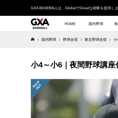
GXA BASEBALLは、GlobalでGreatな経験を提供し
HOME
国内野球
海
国内野球
野球合宿
東京野球合宿
小
小4～小6｜夜間野球講座
S
L
D
O
U
O
T