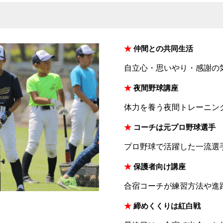
★
仲間との共同生活
自立心・思いやり・感謝の
★
夜間野球講座
体力を養う夜間トレーニン
★
コーチは元プロ野球選手
プロ野球で活躍した一流選
★
保護者向け講座
合宿コーチが練習方法や進
★
締めくくりは紅白戦