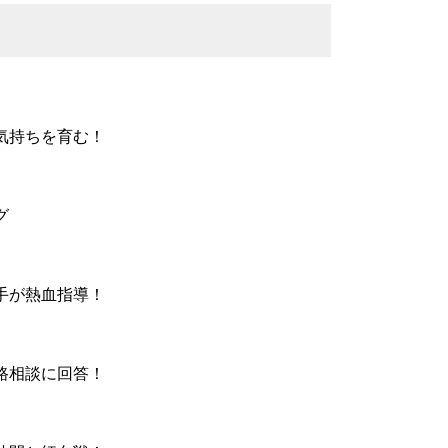
気持ちを育む！
グ
手が熱血指導！
路相談に回答！