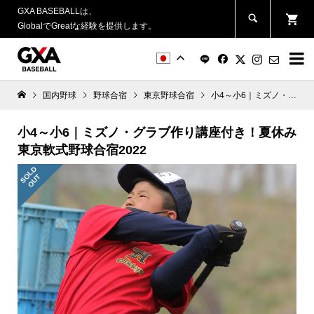
GXA BASEBALLは、
GlobalでGreatな経験を提供します。


国内野球
野球合宿
東京野球合宿
小4～小6｜ミズノ・グラブ作り講座付き！夏休み東京軟式野球合宿2022
小4～小6｜ミズノ・グラブ作り講座付き！夏休み
東京軟式野球合宿2022
S
L
D
O
U
O
T