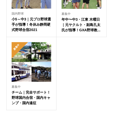
国内野球
募集中
小5～中3｜元プロ野球選
年中〜中3・江東 木曜日
手が指導！冬休み静岡硬
｜元ヤクルト・副島孔太
式野球合宿2021
氏が指導！GXA野球教...
募集中
募集中
チーム｜完全サポート！
野球国内合宿・国内キャ
ンプ・国内遠征