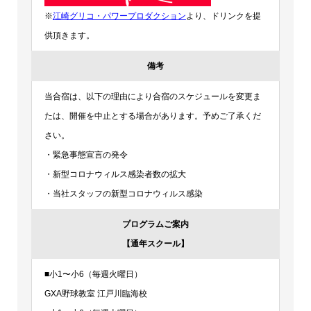
※
江崎グリコ・パワープロダクション
より、ドリンクを提
供頂きます。
備考
当合宿は、以下の理由により合宿のスケジュールを変更ま
たは、開催を中止とする場合があります。予めご了承くだ
さい。
・緊急事態宣言の発令
・新型コロナウィルス感染者数の拡大
・当社スタッフの新型コロナウィルス感染
プログラムご案内
【通年スクール】
■小1〜小6（毎週火曜日）
GXA野球教室 江戸川臨海校