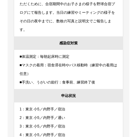
ただくために、合宿期間中のお子さまの様子を野球合宿ブ
ログにて報告します。当日の練習やミーティングの様子を
その日の夜中までに、数枚の写真と説明文でご報告しま
す。
感染症対策
■体温測定：毎朝起床時に測定
■マスクの着用：宿舎滞在時やバス移動時（練習中の着用は
任意）
■手洗い、うがいの励行：食事前、練習終了後
申込状況
1：東京 小5／内野手／宿泊
2：東京 小5／内野手／通い
3：東京 小5／内野手／宿泊
4：東京 小5／内野手／宿泊