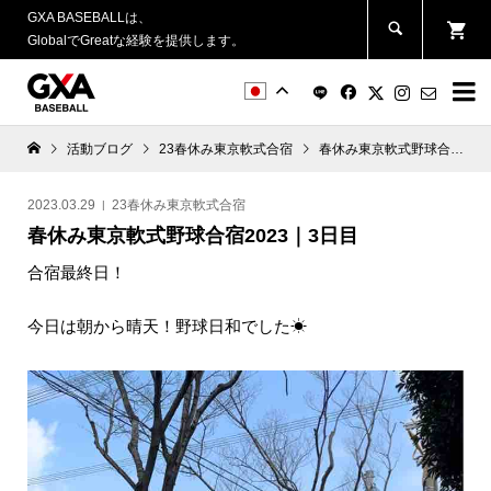
GXA BASEBALLは、
GlobalでGreatな経験を提供します。


活動ブログ
23春休み東京軟式合宿
春休み東京軟式野球合宿2023｜3日目
2023.03.29
23春休み東京軟式合宿
春休み東京軟式野球合宿2023｜3日目
合宿最終日！
今日は朝から晴天！野球日和でした
☀︎