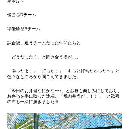
結果は
…
優勝
🥇
チーム
D
準優勝
🥈
チーム
B
試合後、違うチームだった仲間たちと
「どうだった？」と聞き合う姿が…。
「勝ったよ！」「打った！」「もっと打ちたかった〜」と
色々なところから聞こえてきました。
「今日のお弁当なにかな〜♪」とお昼も楽しみにしており、
お弁当を手に取った途端、「焼肉弁当だ！！！！」と歓喜
の声も一緒に届きました☺️