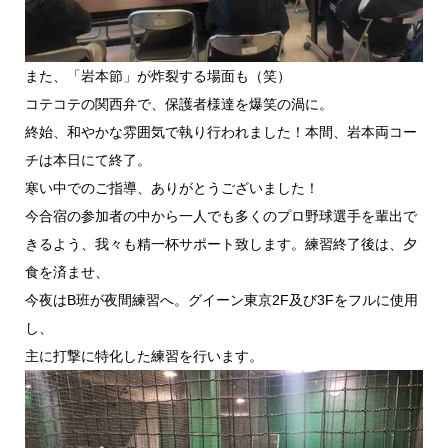
また、「岩本節」が炸裂する場面も（笑）
コテコテの関西弁で、保護者様達を爆笑の渦に。
終始、和やかな雰囲気で執り行われました！本間、岩本両コー
チは本日にて終了。
寒い中でのご指導、ありがとうございました！
今合宿の参加者の中から一人でも多くのプロ野球選手を輩出で
きるよう、我々も精一杯サポート致します。練習終了後は、夕
食を済ませ、
今夜はB班が夜間練習へ。グイーン東京2F及び3Fをフルに使用
し、
主に打撃に特化した練習を行います。