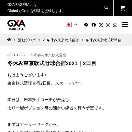
GXA BASEBALLは、
GlobalでGreatな経験を提供します。


活動ブログ
21冬休み東京軟式合宿
冬休み東京軟式野球合宿2021｜2日目
2021.12.27
21冬休み東京軟式合宿
冬休み東京軟式野球合宿2021｜2日目
おはようございます♪
東京軟式野球合宿2日目。スタートです！
本日は、岩本投手コーチが合流し、
より一層ポジション毎の細かい練習を行う予定です。
まずはアーリーワークから。