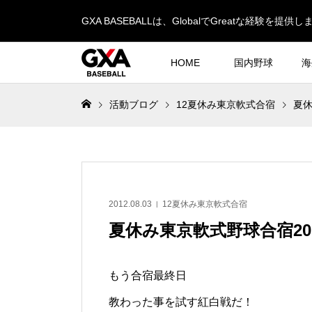
GXA BASEBALLは、GlobalでGreatな経験を提供し
HOME
国内野球
海
活動ブログ
12夏休み東京軟式合宿
夏休
2012.08.03
12夏休み東京軟式合宿
夏休み東京軟式野球合宿20
もう合宿最終日
教わった事を試す紅白戦だ！