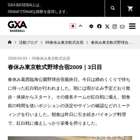
GXA BASEBALLは、
GlobalでGreatな経験を提供します。


活動ブログ
09春休み東京軟式合宿
春休み東京軟式野球合宿2009｜3日目
2009.04.03
09春休み東京軟式合宿
春休み東京軟式野球合宿2009｜3日目
春休み葛西臨海公園野球合宿最終日。今日は締めくくりで待ち
に待った紅白戦が行われました。朝には雨が止み予定どおり散
歩・体操からスタート。その後各チームが紅白戦に備え、朝食
前の時間を使いポジションの決定やサインの確認などのミーテ
ィングを行いました。朝食は昨日に引き続きバイキング料理
で、紅白戦に備えしっかり栄養を摂りました。