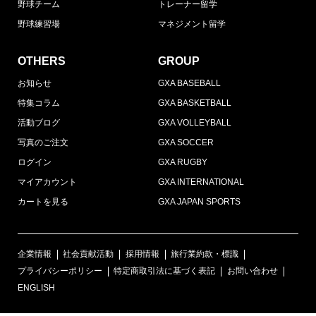
野球チーム
トレーナー留学
野球練習場
マネジメント留学
OTHERS
GROUP
お知らせ
GXA BASEBALL
特集コラム
GXA BASKETBALL
活動ブログ
GXA VOLLEYBALL
写真のご注文
GXA SOCCER
ログイン
GXA RUGBY
マイアカウント
GXA INTERNATIONAL
カートを見る
GXA JAPAN SPORTS
企業情報
社会貢献活動
採用情報
旅行業約款・標識
プライバシーポリシー
特定商取引法に基づく表記
お問い合わせ
ENGLISH